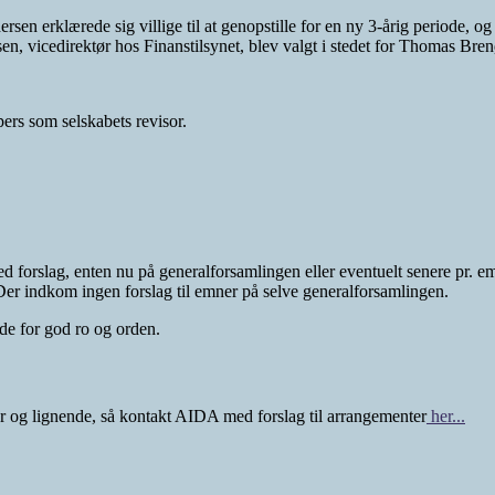
sen erklærede sig villige til at genopstille for en ny 3-årig periode,
sen, vicedirektør hos Finanstilsynet, blev valgt i stedet for Thomas Bre
rs som selskabets revisor.
rslag, enten nu på generalforsamlingen eller eventuelt senere pr. ema
r indkom ingen forslag til emner på selve generalforsamlingen.
de for god ro og orden.
ger og lignende, så kontakt AIDA med forslag til arrangementer
her...