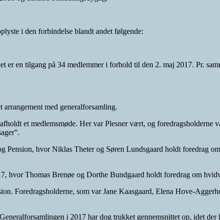
lyste i den forbindelse blandt andet følgende:
et er en tilgang på 34 medlemmer i forhold til den 2. maj 2017. Pr. s
 et arrangement med generalforsamling.
å afholdt et medlemsmøde. Her var Plesner vært, og foredragsholderne
sager”.
g Pension, hvor Niklas Theter og Søren Lundsgaard holdt foredrag om 
2017, hvor Thomas Brenøe og Dorthe Bundgaard holdt foredrag om hvid
ension. Foredragsholderne, som var Jane Kaasgaard, Elena Hove-Aggerh
Generalforsamlingen i 2017 har dog trukket gennemsnittet op, idet der h