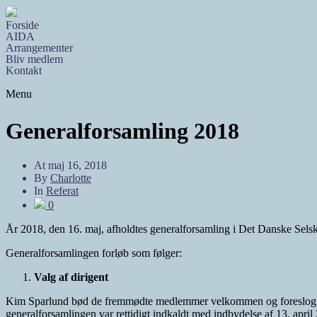
Forside
AIDA
Arrangementer
Bliv medlem
Kontakt
Menu
Generalforsamling 2018
At
maj 16, 2018
By
Charlotte
In
Referat
0
År 2018, den 16. maj, afholdtes generalforsamling i Det Danske Sels
Generalforsamlingen forløb som følger:
Valg af dirigent
Kim Sparlund bød de fremmødte medlemmer velkommen og foreslog sels
generalforsamlingen var rettidigt indkaldt med indbydelse af 13. apri