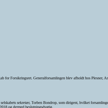
kab for Forsikringsret. Generalforsamlingen blev afholdt hos Plesner,
kabets sekretær, Torben Bondrop, som dirigent, hvilket forsamlingen 
l 2018 og dermed beslutningsdygtig.