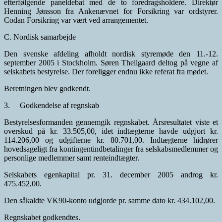
efterfølgende paneldebat med de to foredragsholdere. Direktør
Henning Jønsson fra Ankenævnet for Forsikring var ordstyrer.
Codan Forsikring var vært ved arrangementet.
C. Nordisk samarbejde
Den svenske afdeling afholdt nordisk styremøde den 11.-12.
september 2005 i Stockholm. Søren Theilgaard deltog på vegne af
selskabets bestyrelse. Der foreligger endnu ikke referat fra mødet.
Beretningen blev godkendt.
3. Godkendelse af regnskab
Bestyrelsesformanden gennemgik regnskabet. Årsresultatet viste et
overskud på kr. 33.505,00, idet indtægterne havde udgjort kr.
114.206,00 og udgifterne kr. 80.701,00. Indtægterne hidrører
hovedsageligt fra kontingentindbetalinger fra selskabsmedlemmer og
personlige medlemmer samt renteindtægter.
Selskabets egenkapital pr. 31. december 2005 androg kr.
475.452,00.
Den såkaldte VK90-konto udgjorde pr. samme dato kr. 434.102,00.
Regnskabet godkendtes.