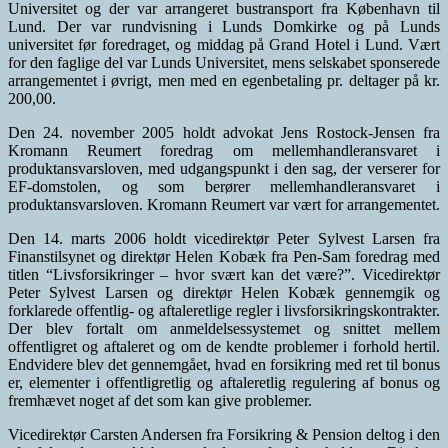
Universitet og der var arrangeret bustransport fra København til
Lund. Der var rundvisning i Lunds Domkirke og på Lunds
universitet før foredraget, og middag på Grand Hotel i Lund. Vært
for den faglige del var Lunds Universitet, mens selskabet sponserede
arrangementet i øvrigt, men med en egenbetaling pr. deltager på kr.
200,00.
Den 24. november 2005 holdt advokat Jens Rostock-Jensen fra
Kromann Reumert foredrag om mellemhandleransvaret i
produktansvarsloven, med udgangspunkt i den sag, der verserer for
EF-domstolen, og som berører mellemhandleransvaret i
produktansvarsloven. Kromann Reumert var vært for arrangementet.
Den 14. marts 2006 holdt vicedirektør Peter Sylvest Larsen fra
Finanstilsynet og direktør Helen Kobæk fra Pen-Sam foredrag med
titlen “Livsforsikringer – hvor svært kan det være?”. Vicedirektør
Peter Sylvest Larsen og direktør Helen Kobæk gennemgik og
forklarede offentlig- og aftaleretlige regler i livsforsikringskontrakter.
Der blev fortalt om anmeldelsessystemet og snittet mellem
offentligret og aftaleret og om de kendte problemer i forhold hertil.
Endvidere blev det gennemgået, hvad en forsikring med ret til bonus
er, elementer i offentligretlig og aftaleretlig regulering af bonus og
fremhævet noget af det som kan give problemer.
Vicedirektør Carsten Andersen fra Forsikring & Pension deltog i den