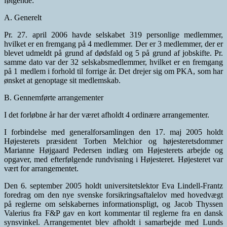
følgende:
A. Generelt
Pr. 27. april 2006 havde selskabet 319 personlige medlemmer,
hvilket er en fremgang på 4 medlemmer. Der er 3 medlemmer, der er
blevet udmeldt på grund af dødsfald og 5 på grund af jobskifte. Pr.
samme dato var der 32 selskabsmedlemmer, hvilket er en fremgang
på 1 medlem i forhold til forrige år. Det drejer sig om PKA, som har
ønsket at genoptage sit medlemskab.
B. Gennemførte arrangementer
I det forløbne år har der været afholdt 4 ordinære arrangementer.
I forbindelse med generalforsamlingen den 17. maj 2005 holdt
Højesterets præsident Torben Melchior og højesteretsdommer
Marianne Højgaard Pedersen indlæg om Højesterets arbejde og
opgaver, med efterfølgende rundvisning i Højesteret. Højesteret var
vært for arrangementet.
Den 6. september 2005 holdt universitetslektor Eva Lindell-Frantz
foredrag om den nye svenske forsikringsaftalelov med hovedvægt
på reglerne om selskabernes informationspligt, og Jacob Thyssen
Valerius fra F&P gav en kort kommentar til reglerne fra en dansk
synsvinkel. Arrangementet blev afholdt i samarbejde med Lunds