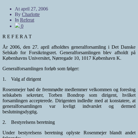
At
april 27, 2006
By
Charlotte
In
Referat
0
R E F E R A T
År 2006, den 27. april afholdtes generalforsamling i Det Danske
Selskab for Forsikringsret. Generalforsamlingen blev afholdt på
Københavns Universitet, Nørregade 10, 1017 København K.
Generalforsamlingen forløb som følger:
1. Valg af dirigent
Rosenmejer bød de fremmødte medlemmer velkommen og foreslog
selskabets sekretær, Torben Bondrop som dirigent, hvilket
forsamlingen accepterede. Dirigenten indledte med at konstatere, at
generalforsamlingen var lovligt indvarslet og dermed
beslutningsdygtig.
2. Bestyrelsens beretning
Under bestyrelsens beretning oplyste Rosenmejer blandt andet