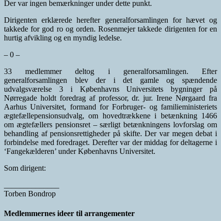
Der var ingen bemærkninger under dette punkt.
Dirigenten erklærede herefter generalforsamlingen for hævet og
takkede for god ro og orden. Rosenmejer takkede dirigenten for en
hurtig afvikling og en myndig ledelse.
– 0 –
33 medlemmer deltog i generalforsamlingen. Efter
generalforsamlingen blev der i det gamle og spændende
udvalgsværelse 3 i Københavns Universitets bygninger på
Nørregade holdt foredrag af professor, dr. jur. Irene Nørgaard fra
Aarhus Universitet, formand for Forbruger- og familieministeriets
ægtefællepensionsudvalg, om hovedtrækkene i betænkning 1466
om ægtefællers pensionsret – særligt betænkningens lovforslag om
behandling af pensionsrettigheder på skifte. Der var megen debat i
forbindelse med foredraget. Derefter var der middag for deltagerne i
‘Fangekælderen’ under Københavns Universitet.
Som dirigent:
______________
Torben Bondrop
Medlemmernes ideer til arrangementer