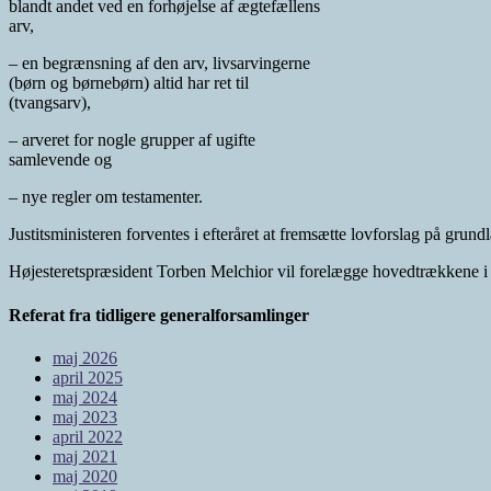
blandt andet ved en forhøjelse af ægtefællens
arv,
– en begrænsning af den arv, livsarvingerne
(børn og børnebørn) altid har ret til
(tvangsarv),
– arveret for nogle grupper af ugifte
samlevende og
– nye regler om testamenter.
Justitsministeren forventes i efteråret at fremsætte lovforslag på grun
Højesteretspræsident Torben Melchior vil forelægge hovedtrækkene i 
Referat fra tidligere generalforsamlinger
maj 2026
april 2025
maj 2024
maj 2023
april 2022
maj 2021
maj 2020