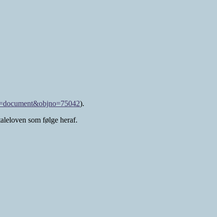
ge=document&objno=75042
).
aleloven som følge heraf.