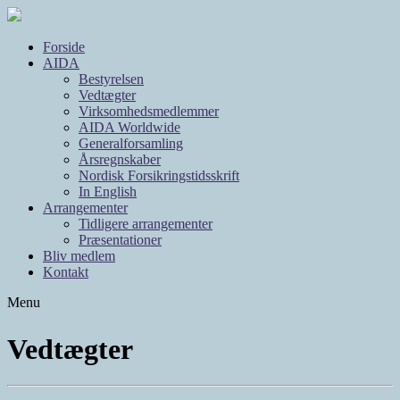
Forside
AIDA
Bestyrelsen
Vedtægter
Virksomhedsmedlemmer
AIDA Worldwide
Generalforsamling
Årsregnskaber
Nordisk Forsikringstidsskrift
In English
Arrangementer
Tidligere arrangementer
Præsentationer
Bliv medlem
Kontakt
Menu
Vedtægter