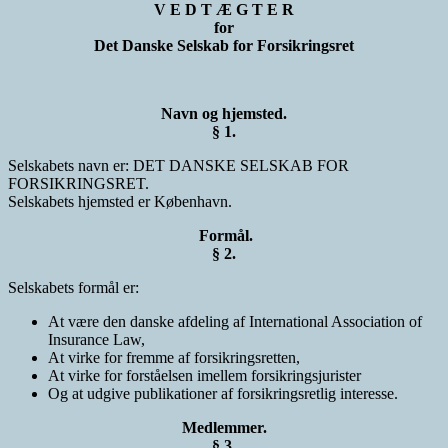
V E D T Æ G T E R
for
Det Danske Selskab for Forsikringsret
Navn og hjemsted.
§ 1.
Selskabets navn er: DET DANSKE SELSKAB FOR
FORSIKRINGSRET.
Selskabets hjemsted er København.
Formål.
§ 2.
Selskabets formål er:
At være den danske afdeling af International Association of
Insurance Law,
At virke for fremme af forsikringsretten,
At virke for forståelsen imellem forsikringsjurister
Og at udgive publikationer af forsikringsretlig interesse.
Medlemmer.
§ 3.