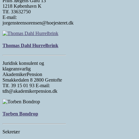
Prins Jørgens Gård 13
1218 København K
Tlf. 33632750
E-mail:
jorgensteensorensen@hoejesteret.dk
Thomas Dahl Hurrelbrink
Juridisk konsulent og
klageansvarlig
AkademikerPension
Smakkedalen 8 2800 Gentofte
Tlf. 39 15 01 93 E-mail:
tdh@akademikerpension.dk
Torben Bondrop
Sekretær