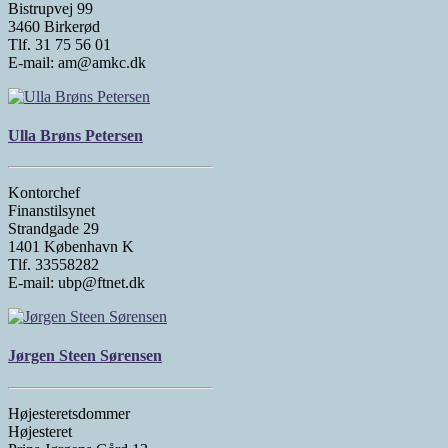
Bistrupvej 99
3460 Birkerød
Tlf. 31 75 56 01
E-mail: am@amkc.dk
Ulla Brøns Petersen
Kontorchef
Finanstilsynet
Strandgade 29
1401 København K
Tlf. 33558282
E-mail: ubp@ftnet.dk
Jørgen Steen Sørensen
Højesteretsdommer
Højesteret