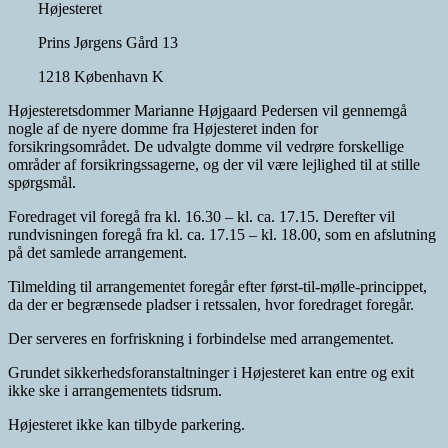
Højesteret
Prins Jørgens Gård 13
1218 København K
Højesteretsdommer Marianne Højgaard Pedersen vil gennemgå
nogle af de nyere domme fra Højesteret inden for
forsikringsområdet. De udvalgte domme vil vedrøre forskellige
områder af forsikringssagerne, og der vil være lejlighed til at stille
spørgsmål.
Foredraget vil foregå fra kl. 16.30 – kl. ca. 17.15. Derefter vil
rundvisningen foregå fra kl. ca. 17.15 – kl. 18.00, som en afslutning
på det samlede arrangement.
Tilmelding til arrangementet foregår efter først-til-mølle-princippet,
da der er begrænsede pladser i retssalen, hvor foredraget foregår.
Der serveres en forfriskning i forbindelse med arrangementet.
Grundet sikkerhedsforanstaltninger i Højesteret kan entre og exit
ikke ske i arrangementets tidsrum.
Højesteret ikke kan tilbyde parkering.