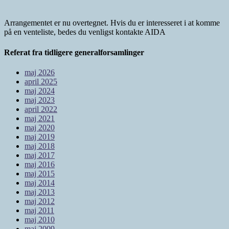
Arrangementet er nu overtegnet. Hvis du er interesseret i at komme
på en venteliste, bedes du venligst kontakte AIDA
Referat fra tidligere generalforsamlinger
maj 2026
april 2025
maj 2024
maj 2023
april 2022
maj 2021
maj 2020
maj 2019
maj 2018
maj 2017
maj 2016
maj 2015
maj 2014
maj 2013
maj 2012
maj 2011
maj 2010
maj 2009