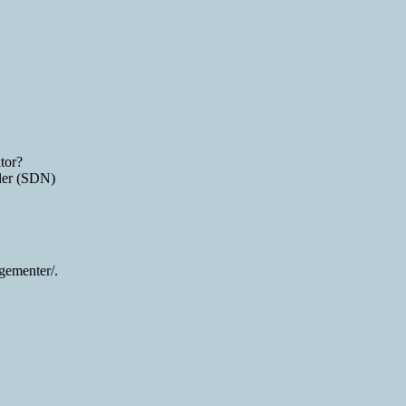
tor?
nder (SDN)
ngementer/.