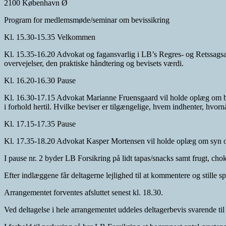
2100 København Ø
Program for medlemsmøde/seminar om bevissikring
Kl. 15.30-15.35 Velkommen
Kl. 15.35-16.20 Advokat og fagansvarlig i LB’s Regres- og Retssagsa
overvejelser, den praktiske håndtering og bevisets værdi.
Kl. 16.20-16.30 Pause
Kl. 16.30-17.15 Advokat Marianne Fruensgaard vil holde oplæg om bev
i forhold hertil. Hvilke beviser er tilgængelige, hvem indhenter, hvor
Kl. 17.15-17.35 Pause
Kl. 17.35-18.20 Advokat Kasper Mortensen vil holde oplæg om syn og s
I pause nr. 2 byder LB Forsikring på lidt tapas/snacks samt frugt, cho
Efter indlæggene får deltagerne lejlighed til at kommentere og stille sp
Arrangementet forventes afsluttet senest kl. 18.30.
Ved deltagelse i hele arrangementet uddeles deltagerbevis svarende til 