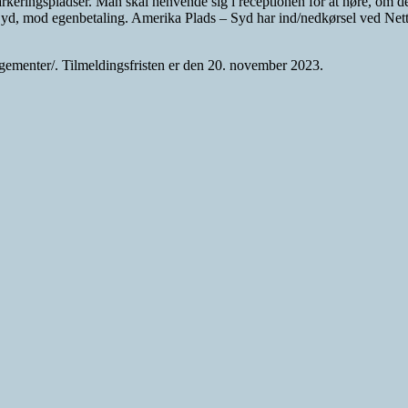
arkeringspladser. Man skal henvende sig i receptionen for at høre, om d
Syd, mod egenbetaling. Amerika Plads – Syd har ind/nedkørsel ved Ne
ngementer/. Tilmeldingsfristen er den 20. november 2023.