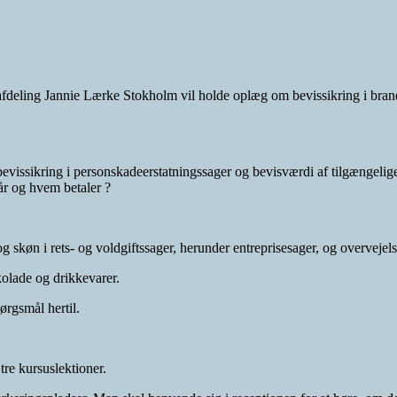
fdeling Jannie Lærke Stokholm vil holde oplæg om bevissikring i brand
issikring i personskadeerstatningssager og bevisværdi af tilgængelig
når og hvem betaler ?
køn i rets- og voldgiftssager, herunder entreprisesager, og overvejels
kolade og drikkevarer.
ørgsmål hertil.
tre kursuslektioner.