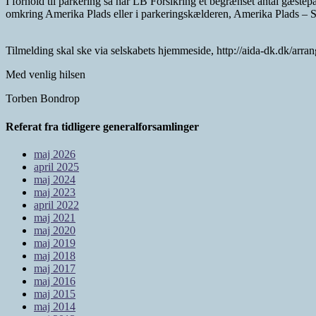
I forhold til parkering så har LB Forsikring et begrænset antal gæstep
omkring Amerika Plads eller i parkeringskælderen, Amerika Plads – 
Tilmelding skal ske via selskabets hjemmeside, http://aida-dk.dk/arra
Med venlig hilsen
Torben Bondrop
Referat fra tidligere generalforsamlinger
maj 2026
april 2025
maj 2024
maj 2023
april 2022
maj 2021
maj 2020
maj 2019
maj 2018
maj 2017
maj 2016
maj 2015
maj 2014