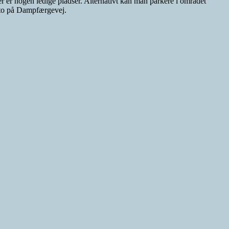
er er nogen ledige pladser. Alternativt kan man parkere i området
tto på Dampfærgevej.