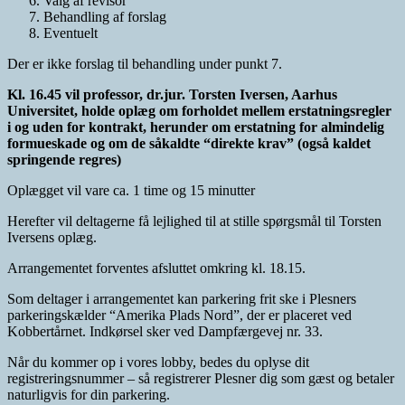
Valg af revisor
Behandling af forslag
Eventuelt
Der er ikke forslag til behandling under punkt 7.
Kl. 16.45 vil professor, dr.jur. Torsten Iversen, Aarhus
Universitet, holde oplæg om forholdet mellem erstatningsregler
i og uden for kontrakt, herunder om erstatning for almindelig
formueskade og om de såkaldte “direkte krav” (også kaldet
springende regres)
Oplægget vil vare ca. 1 time og 15 minutter
Herefter vil deltagerne få lejlighed til at stille spørgsmål til Torsten
Iversens oplæg.
Arrangementet forventes afsluttet omkring kl. 18.15.
Som deltager i arrangementet kan parkering frit ske i Plesners
parkeringskælder “Amerika Plads Nord”, der er placeret ved
Kobbertårnet. Indkørsel sker ved Dampfærgevej nr. 33.
Når du kommer op i vores lobby, bedes du oplyse dit
registreringsnummer – så registrerer Plesner dig som gæst og betaler
naturligvis for din parkering.