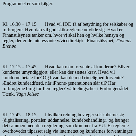
Programmet er som følger:
Kl. 16.30 – 17.15 Hvad vil IDD få af betydning for selskaber og
forbrugere. Hvordan vil god skik-reglerne udvikle sig. Hvad er
Finanstilsynets tanker om, hvor vi skal hen og hvilke hensyn og
regler, der er de interessante v/vicedirektør i Finanstilsynet,
Thomas
Brenøe
Kl. 17.15 – 17.45 Hvad kan man forvente af kunderne? Bliver
kunderne umyndiggjort, eller kan der sættes krav. Hvad vil
kunderne betale for? Og hvad kan de med rimelighed forvente?
Ændret kundeadfærd, når iPhone-generationen slår til? Har
forbrugerne brug for flere regler? v/afdelingschef i Forbrugerrådet
Tænk,
Vagn Jelsøe
Kl. 17.45 – 18.15 I hvilken retning bevæger selskaberne sig
(digitalisering, portaler, uddannelse, kundebehandling), og hænger
det sammen med den regulering, som kommer fra EU. Er reglerne
overhovedet tilpasset salg via internettet og kundernes forventninger