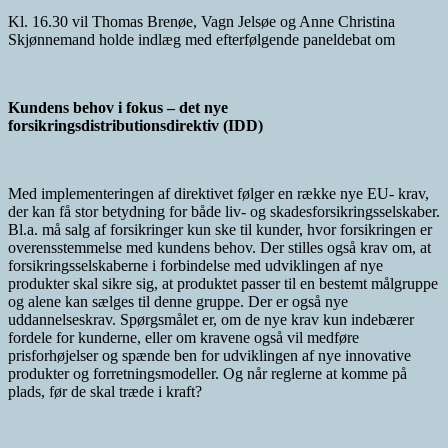
Kl. 16.30 vil Thomas Brenøe, Vagn Jelsøe og Anne Christina
Skjønnemand holde indlæg med efterfølgende paneldebat om
Kundens behov i fokus – det nye
forsikringsdistributionsdirektiv (IDD)
Med implementeringen af direktivet følger en række nye EU- krav,
der kan få stor betydning for både liv- og skadesforsikringsselskaber.
Bl.a. må salg af forsikringer kun ske til kunder, hvor forsikringen er
overensstemmelse med kundens behov. Der stilles også krav om, at
forsikringsselskaberne i forbindelse med udviklingen af nye
produkter skal sikre sig, at produktet passer til en bestemt målgruppe
og alene kan sælges til denne gruppe. Der er også nye
uddannelseskrav. Spørgsmålet er, om de nye krav kun indebærer
fordele for kunderne, eller om kravene også vil medføre
prisforhøjelser og spænde ben for udviklingen af nye innovative
produkter og forretningsmodeller. Og når reglerne at komme på
plads, før de skal træde i kraft?