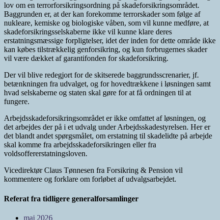
lov om en terrorforsikringsordning på skadeforsikringsområdet.
Baggrunden er, at der kan forekomme terrorskader som følge af
nukleare, kemiske og biologiske våben, som vil kunne medføre, at
skadeforsikringsselskaberne ikke vil kunne klare deres
erstatningsmæssige forpligtelser, idet der inden for dette område ikke
kan købes tilstrækkelig genforsikring, og kun forbrugernes skader
vil være dækket af garantifonden for skadeforsikring.
Der vil blive redegjort for de skitserede baggrundsscrenarier, jf.
betænkningen fra udvalget, og for hovedtrækkene i løsningen samt
hvad selskaberne og staten skal gøre for at få ordningen til at
fungere.
Arbejdsskadeforsikringsområdet er ikke omfattet af løsningen, og
det arbejdes der på i et udvalg under Arbejdsskadestyrelsen. Her er
det blandt andet spørgsmålet, om erstatning til skadelidte på arbejde
skal komme fra arbejdsskadeforsikringen eller fra
voldsoffererstatningsloven.
Vicedirektør Claus Tønnesen fra Forsikring & Pension vil
kommentere og forklare om forløbet af udvalgsarbejdet.
Referat fra tidligere generalforsamlinger
maj 2026